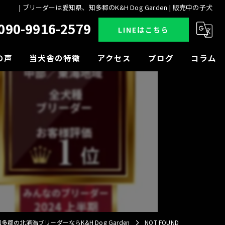
| ブリーダーは愛知県、知多郡のK&H Dog Garden | 販売中の子犬
090-9916-2579
LINEはこちら
の声
当犬舎の特徴
アクセス
ブログ
コラム
販売
見学
小型犬
中型犬
大型犬
多郡の北浦浩ブリーダーならK&H Dog Garden
NOT FOUND