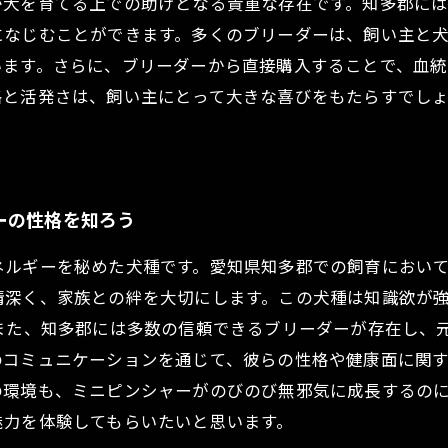
が犬を育てる上での助けとなる貴重な存在です。知多郡に
になじむことができます。多くのブリーダーは、飼い主と
います。さらに、ブリーダーから直接購入することで、血
格と活発さは、飼い主にとって大きな喜びをもたらすでし
ーの性格を知ろう
ネルギーを秘めた犬種です。愛知県知多郡での飼育におい
情深く、家族との絆を大切にします。この犬種は知識欲が
 また、知多郡には多数の信頼できるブリーダーが存在し、
のコミュニケーションを通じて、彼らの性格や健康面に関
の環境も、ミニピンシャーがのびのび無邪気に成長するの
魅力を体験してもらいたいと思います。