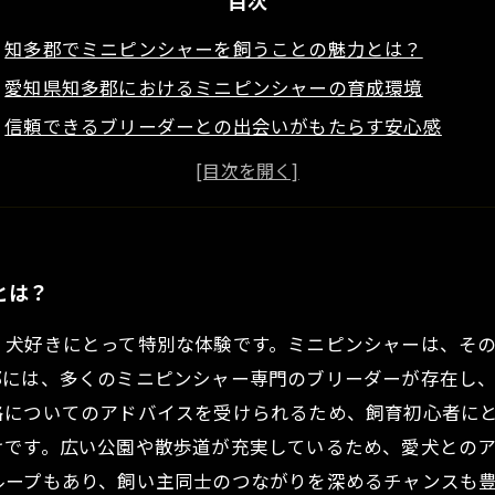
目次
知多郡でミニピンシャーを飼うことの魅力とは？
愛知県知多郡におけるミニピンシャーの育成環境
信頼できるブリーダーとの出会いがもたらす安心感
小柄ながらも元気いっぱい！ミニピンシャーの性格を知
愛知県知多郡でのミニピンシャー飼育の実際
育てやすさ抜群のミニピンシャー、初心者にもおすすめ
ミニピンシャーと共に歩む幸せな生活の始まり
とは？
、犬好きにとって特別な体験です。ミニピンシャーは、そ
郡には、多くのミニピンシャー専門のブリーダーが存在し
格についてのアドバイスを受けられるため、飼育初心者に
けです。広い公園や散歩道が充実しているため、愛犬とのア
ループもあり、飼い主同士のつながりを深めるチャンスも