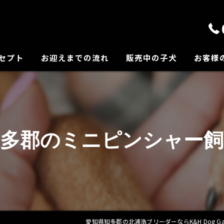
セプト
お迎えまでの流れ
販売中の子犬
お客様
の紹介
知多郡のミニピンシャー飼
愛知県知多郡の北浦浩ブリーダーならK&H Dog Gar