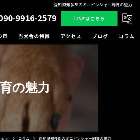
愛知県知多郡のミニピンシャー飼育の魅力
090-9916-2579
LINEはこちら
の声
当犬舎の特徴
アクセス
ブログ
コラム
販売
見学
育の魅力
小型犬
中型犬
大型犬
den
コラム
愛知県知多郡のミニピンシャー飼育の魅力