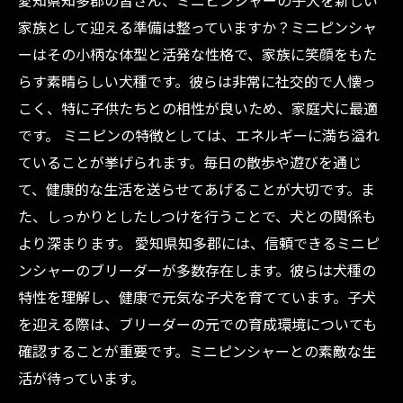
愛知県知多郡の皆さん、ミニピンシャーの子犬を新しい
ミニピンシャーが教えてくれること：愛と友情
家族として迎える準備は整っていますか？ミニピンシャ
の大切さ
ーはその小柄な体型と活発な性格で、家族に笑顔をもた
あなたもミニピンと共に：知多郡での新しい生
らす素晴らしい犬種です。彼らは非常に社交的で人懐っ
活が始まる！
こく、特に子供たちとの相性が良いため、家庭犬に最適
です。 ミニピンの特徴としては、エネルギーに満ち溢れ
ていることが挙げられます。毎日の散歩や遊びを通じ
て、健康的な生活を送らせてあげることが大切です。ま
た、しっかりとしたしつけを行うことで、犬との関係も
より深まります。 愛知県知多郡には、信頼できるミニピ
ンシャーのブリーダーが多数存在します。彼らは犬種の
特性を理解し、健康で元気な子犬を育てています。子犬
を迎える際は、ブリーダーの元での育成環境についても
確認することが重要です。ミニピンシャーとの素敵な生
活が待っています。