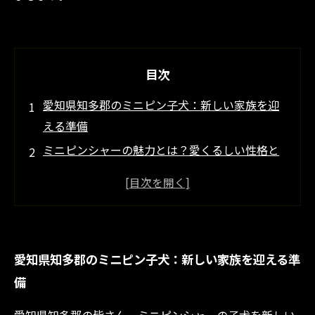
目次
愛知県知多郡のミニピン子犬：新しい家族を迎
える準備
ミニピンシャーの魅力とは？愛くるしい性格と
活発なライフスタイル
愛知県の信頼できるブリーダーを探して：ミニ
ピンシャーとの素敵な出会い
ミニピン子犬の育て方：家族との絆を深めるヒ
愛知県知多郡のミニピン子犬：新しい家族を迎える準
ント
備
知多郡に暮らすミニピンたち：活気あふれる日
常の一コマ