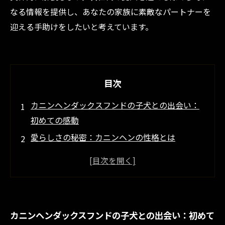
なる情報を提供し、あなたの家族に素敵なパートナーを
迎える手助けをしたいと考えています。
目次
カニンヘンダックスフンドの子犬との出会い：
初めての感動
愛らしさの秘密：カニンヘンの性格とは
知性と社交性を持つカニンヘンダックスフンド
の魅力
家族の一員としての役割：カニンヘン子犬の成
長
カニンヘンダックスフンドの子犬との出会い：初めて
遊び好きの仲間：子犬との楽しい日々