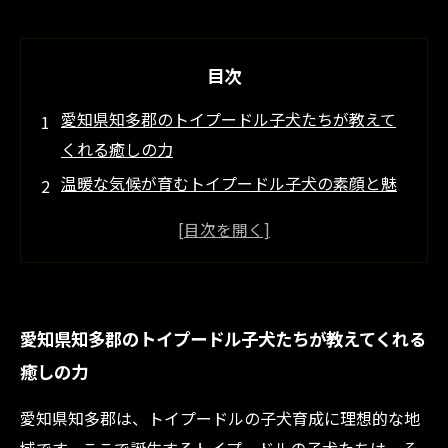
目次
愛知県知多郡のトイプードル子犬たちが教えて
くれる癒しの力
温暖な気候が育むトイプードル子犬の素顔と魅
力
初めて犬を飼うならトイプードル！しつけのし
やすさと性格の魅力
知多郡のブリーダーたちが大切に育てるトイプ
愛知県知多郡のトイプードル子犬たちが教えてくれる
ードルの育成法
癒しの力
トイプードルとの素晴らしい生活をスタートす
るためのヒント
愛知県知多郡は、トイプードルの子犬育成に理想的な地
愛知県知多郡で見つけるおすすめのトイプード