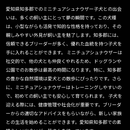
る心構え
愛知県知多郡でのミニチュアシュナウザー子犬との出会
愛知県知多郡のブリーダー情報：信頼できる出
いは、多くの飼い主にとって夢の瞬間です。この犬種
会いの場
は、小型ながらも活発で知的な性格を持っており、その
素晴らしいパートナーとの生活で毎日が豊か
親しみやすい外見が飼い主を魅了します。知多郡には、
に！
信頼できるブリーダーが多く、優れた血統を持つ子犬を
手に入れることができます。 ミニチュアシュナウザーは
社交的で、他の犬とも仲良くやれるため、ドッグランや
公園でのお散歩は最高の時間になります。特に、知多郡
の豊かな自然環境は愛犬との散歩にぴったりです。さら
に、ミニチュアシュナウザーはトレーニングしやすいの
で、初めての飼い主でも安心して育てられます。 子犬を
迎える際には、健康管理や社会化が重要です。ブリーダ
ーからの適切なアドバイスをもらいながら、新しい家族
との生活を始めることができます。愛知県知多郡での素