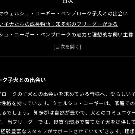
目次
のウェルシュ・コーギー・ペンブローク子犬との出会い
い子犬たちの成長物語：知多郡のブリーダーが語る
シュ・コーギー・ペンブロークの魅力と理想的な飼い主像
育成：愛知県知多郡での楽しいペットライフ
家族を築くために：子犬選びのポイント
に住むあなたにぴったりなウェルシュ・コーギー・ペンブ
犬との生活：愛知県知多郡からの幸せなメッセージ
ーク子犬との出会い
ブロークの子犬との出会いを求めている皆様へ、愛らしい
な性格を持っています。ウェルシュ・コーギーは、家庭で
るでしょう。 知多郡は自然が豊かで、犬とのコミュニケ
。 当ブリーダーでは、良質な環境で育てた子犬を提供し
、経験豊富なスタッフがサポートさせていただきます。理