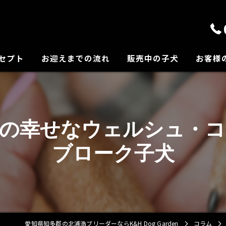
セプト
お迎えまでの流れ
販売中の子犬
お客様
の紹介
郡の幸せなウェルシュ・コ
ブローク子犬
愛知県知多郡の北浦浩ブリーダーならK&H Dog Garden
コラム