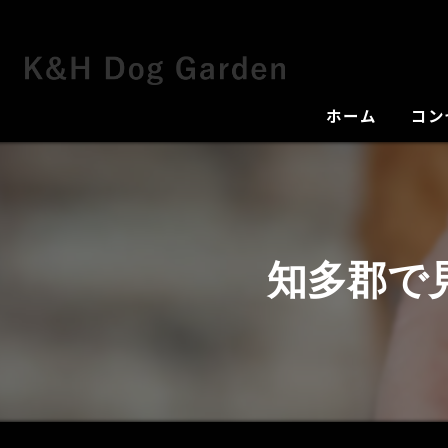
ホーム
コン
犬舎
知多郡で