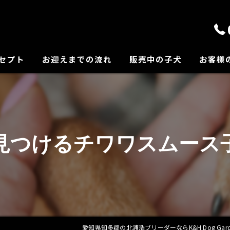
セプト
お迎えまでの流れ
販売中の子犬
お客様
の紹介
見つけるチワワスムース
愛知県知多郡の北浦浩ブリーダーならK&H Dog Gard