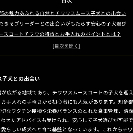
目次
郡の魅力あふれる自然とチワワスムース子犬との出会い
できるブリーダーとの出会いがもたらす安心の子犬選び
ースコートチワワの特徴とお手入れのポイントとは？
郡で育つ健康なチワワスムース子犬の飼育環境紹介
てのチワワスムース子犬迎え入れから幸せな日々へ
ワスムース子犬が家族に与える癒しと喜びの時間
県知多郡で理想のチワワスムース子犬を見つけるための完
ス子犬との出会い
境が広がる地域であり、チワワスムースコートの子犬を迎
、お手入れの手軽さから初心者にも人気があります。知多
適切なワクチン接種や栄養バランスのとれた食事管理、清
合わせたアドバイスも受けられ、安心して子犬選びが可能
で愛らしい成犬へと育つ基盤となっています。これからチ