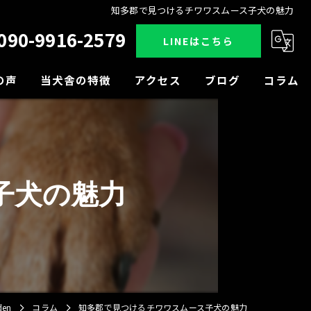
知多郡で見つけるチワワスムース子犬の魅力
090-9916-2579
LINEはこちら
の声
当犬舎の特徴
アクセス
ブログ
コラム
販売
見学
子犬の魅力
小型犬
中型犬
大型犬
en
コラム
知多郡で見つけるチワワスムース子犬の魅力