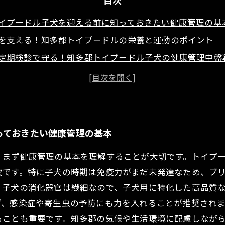
目次
イプードル子犬を迎える前に知っておきたい健康管理の基
を支える！知多郡トイプードルの栄養と運動のポイント
定期検診で守る！知多郡トイプードル子犬の健康管理中盤
ルの元気を保つための環境整備とストレス対策とは？
プードルに育てる！知多郡で実践する子犬ケアのまとめと
イプードルブリーダーが教える子犬選びの健康チェックポ
ト！知多郡で始めるトイプードル子犬の健康管理完全ガイ
っておきたい健康管理の基本
、まず健康管理の基本を理解することが大切です。トイプ
欠です。特に子犬の時期は免疫力がまだ未発達なため、ブ
、子犬の消化器官は繊細なので、子犬用に特化した高品質
ず、感染症や寄生虫の予防にも力を入れることが推奨され
ることも重要です。知多郡の気候や生活環境に配慮しなが