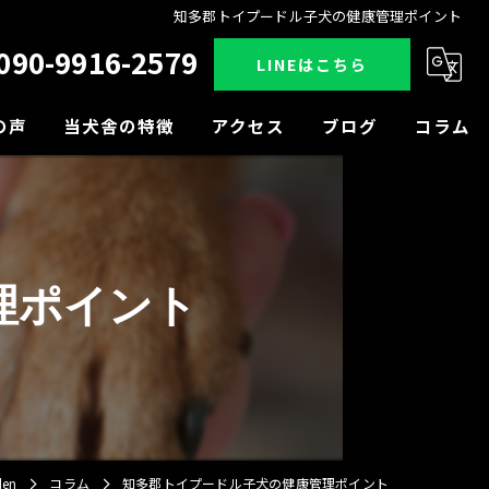
知多郡トイプードル子犬の健康管理ポイント
090-9916-2579
LINEはこちら
の声
当犬舎の特徴
アクセス
ブログ
コラム
販売
見学
理ポイント
小型犬
中型犬
大型犬
en
コラム
知多郡トイプードル子犬の健康管理ポイント