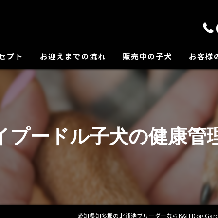
セプト
お迎えまでの流れ
販売中の子犬
お客様
の紹介
イプードル子犬の健康管
愛知県知多郡の北浦浩ブリーダーならK&H Dog Gard