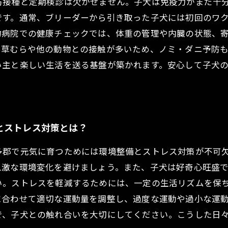
防接種と定期検診は欠かせません。子犬は免疫力がまだ十
です。通常、ブリーダーから引き取った子犬には初回のワ
物病院での健康チェックでは、体重の管理や内臓の状態、
に草むらや他の動物との接触が多いため、ノミ・ダニ予防
い主と楽しい生活を送る基盤が築かれます。安心して子犬
とストレス対策とは？
多郡で元気に育つためには環境整備とストレス対策が不可
急激な環境変化を避けましょう。また、子犬は好奇心旺盛
い。ストレスを軽減するためには、一定の生活リズムを保
に合わせて適切な運動量を調整し、過度な運動や過小な運
で、子犬との触れ合いを大切にしてください。こうした日