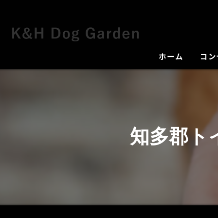
ホーム
コン
犬舎
知多郡ト