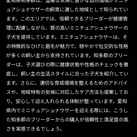
愛知県知多郡は、温暖な気候と豊かな自然環境がミニチ
知多郡の信頼できるブリーダーが教える！ミニ
ュアシュナウザーの飼育に適した地域として知られてい
チュアシュナウザー購入のポイント
ます。このエリアでは、信頼できるブリーダーが健康管
愛知県でミニチュアシュナウザーと過ごす幸せ
理に配慮しながら、質の高いミニチュアシュナウザーの
な毎日：地域特有の飼育環境を知る
子犬を提供しています。ミニチュアシュナウザーは、そ
の特徴的なひげと眉毛が魅力で、穏やかで社交的な性格
が多くの飼い主から支持されています。知多郡のブリー
ダーは、子犬選びの際に健康状態や性格のチェックを徹
底し、飼い主の生活スタイルに合った子犬を紹介してい
ます。さらに、適切な育成環境を整えるためのアドバイ
スや、地域特有の気候に対応したケア方法も提案してお
り、安心して迎え入れられる体制が整っています。愛知
県内でミニチュアシュナウザーを迎える際には、こうし
た知多郡のブリーダーからの購入が信頼性と満足度の高
さを実感できるでしょう。