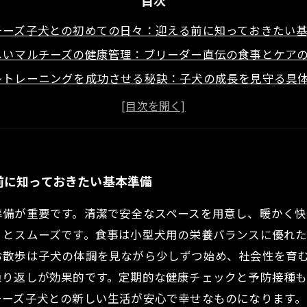
目次
チーズ子犬との初めての日々：迎える前に知っておきたい
しいマルチーズの健康管理：ブリーダー直伝の食事とケア
レトレーニングを成功させる秘訣：子犬の成長を見守る具
性を育むために大切なこと：マルチーズ子犬のしつけと遊
な共生への道：継続的なケアと愛情で築くマルチーズとの
者でも安心！マルチーズ子犬の飼い方Q&A
ーダーが教える！マルチーズ子犬飼育で陥りやすい失敗と
前に知っておきたい基本準備
準備が重要です。清潔で安全なスペースを用意し、暖かく
くとスムーズです。食事は小型犬用の栄養バランスに優れ
お散歩は子犬の体調を見ながら少しずつ始め、社会性を育
繰り返しが効果的です。定期的な健康チェックと予防接種
チーズ子犬との新しい生活が安心で幸せなものになります。