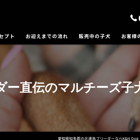
セプト
お迎えまでの流れ
販売中の子犬
お客様
の紹介
ダー直伝のマルチーズ子
愛知県知多郡の北浦浩ブリーダーならK&H Dog G