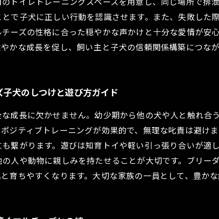
用のトイレトレーニングスペースを用意し、同じ場所で排
ことで子犬に正しい行動を認識させます。また、失敗した
ルチーズの性格に合った穏やかな声かけと十分な愛情が安
健やかな成長を促し、飼い主と子犬の信頼関係構築につなが
ズ子犬のしつけと遊び方ガイド
全な成長に欠かせません。幼少期から他の犬や人と触れ合
るポジティブトレーニングが効果的で、無理な叱責は避け
にも繋がります。遊びは知育トイや軽い引っ張り合いが適
他の人や動物に親しみを持たせることが大切です。ブリー
へと育ちやすくなります。大切な家族の一員として、豊かな