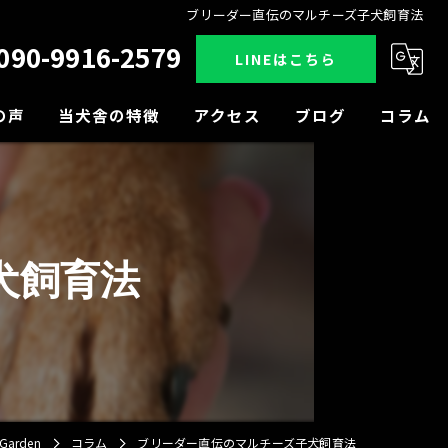
ブリーダー直伝のマルチーズ子犬飼育法
090-9916-2579
LINEはこちら
の声
当犬舎の特徴
アクセス
ブログ
コラム
販売
見学
犬飼育法
小型犬
中型犬
大型犬
arden
コラム
ブリーダー直伝のマルチーズ子犬飼育法