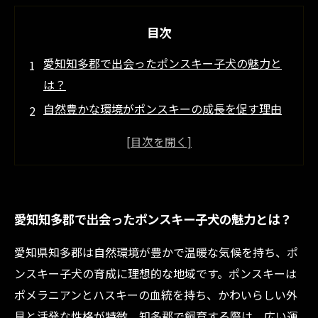
目次
愛知知多郡で出会ったポンスキー子犬の魅力と
は？
自然豊かな環境がポンスキーの成長を促す理由
ポンスキー子犬の健康管理：愛知県知多郡での
ポイント
知多郡のブリーダーが語るポンスキーのしつけ
の秘訣
愛知知多郡で出会ったポンスキー子犬の魅力とは？
愛知知多郡で育てるポンスキー子犬の未来と楽
しみ方
愛知県知多郡は自然環境が豊かで温暖な気候を持ち、ポ
ポメラニアン×ハスキー＝ポンスキー、その特
ンスキー子犬の育成に理想的な地域です。ポンスキーは
徴を徹底解説
ポメラニアンとハスキーの血統を持ち、かわいらしい外
初心者でも安心！愛知知多郡で始めるポンスキ
見と活発な性格が特徴。知多郡で飼育する際は、広い運