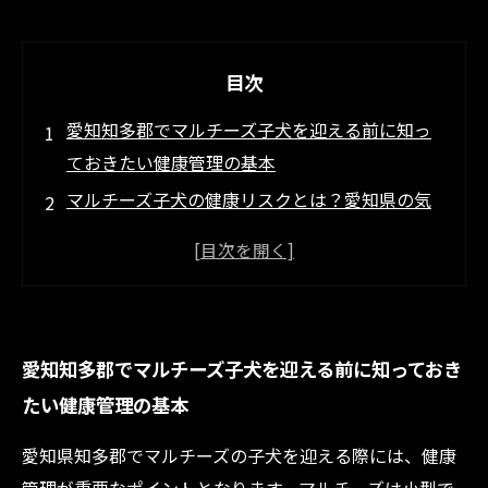
目次
愛知知多郡でマルチーズ子犬を迎える前に知っ
ておきたい健康管理の基本
マルチーズ子犬の健康リスクとは？愛知県の気
候が与える影響とは
知多郡のブリーダー直伝！マルチーズ子犬の栄
養管理と毎日のケア方法
獣医の声から学ぶ、愛知県でマルチーズ子犬を
愛知知多郡でマルチーズ子犬を迎える前に知っておき
長生きさせるコツ
たい健康管理の基本
清潔な生活環境がカギ！愛知知多郡で実践する
マルチーズ子犬の健康習慣
愛知県知多郡でマルチーズの子犬を迎える際には、健康
地域のブリーダー推薦！マルチーズ子犬におす