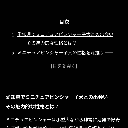
目次
愛知県でミニチュアピンシャー子犬との出会い
——その魅力的な性格とは？
ミニチュアピンシャー子犬の性格を深掘り——
活発で社交的な特徴の秘密
信頼できる愛知県のブリーダー選び——健康管
理と性格の良さを見極めるポイント
ミニチュアピンシャー子犬の性格を理解する
愛知県でミニチュアピンシャー子犬との出会い——
——家族として迎える前に知るべきこと
その魅力的な性格とは？
愛知県で理想のミニチュアピンシャー子犬を迎
えた後の暮らし——性格に合わせたケア方法
ミニチュアピンシャーは小型犬ながら非常に活発で好奇
ミニチュアピンシャーの子犬が教えてくれる喜