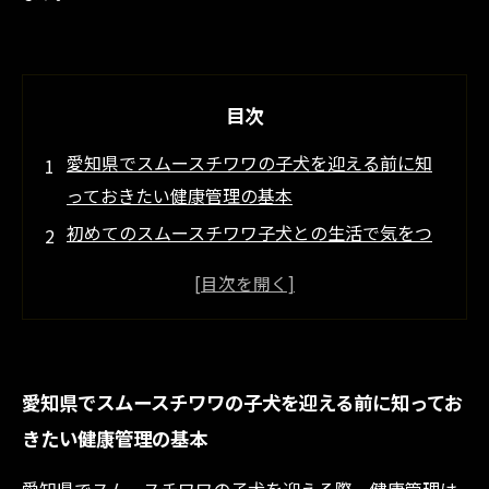
目次
愛知県でスムースチワワの子犬を迎える前に知
っておきたい健康管理の基本
初めてのスムースチワワ子犬との生活で気をつ
けるべき健康チェックポイント
適切な食事と運動で育てる！スムースチワワ子
犬の健やかな成長ストーリー
予防接種と定期健康診断がもたらす安心な愛犬
愛知県でスムースチワワの子犬を迎える前に知ってお
ライフの秘訣
きたい健康管理の基本
病気の早期発見から日々の観察まで、健康トラ
ブルを防ぐ具体的なアドバイス