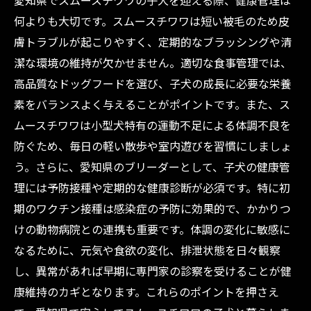
愛知県でスムースチワワの子犬を迎える際、健康管理は
愛知県の信頼できるブリーダーが教えるスムー
何よりも大切です。スムースチワワは短い被毛のため皮
スチワワ子犬選びのポイント
膚トラブルが起こりやすく、定期的なブラッシングや清
愛知県で安心のチワワライフを！健康管理のプ
潔な環境の維持が欠かせません。適切な食事管理では、
ロが伝える最新ケア法
高品質なドッグフードを選び、子犬の成長に必要な栄養
素をバランスよく与えることがポイントです。また、ス
ムースチワワは小型犬特有の運動不足による体調不良を
防ぐため、毎日の軽い散歩や室内遊びを習慣にしましょ
う。さらに、愛知県のブリーダーとして、子犬の健康管
理には予防接種や定期的な健康診断が必須です。特に初
期のワクチン接種は感染症の予防に効果的で、かかりつ
けの動物病院との連携も重要です。体調の変化に敏感に
なるために、元気や食欲の変化、排泄状態を日々観察
し、異常があれば早期に専門家の診察を受けることが健
康維持のカギとなります。これらのポイントを押さえ