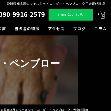
愛知県知多郡のウェルシュ・コーギー・ペンブローク子犬育成環境
090-9916-2579
LINEはこちら
の声
当犬舎の特徴
アクセス
ブログ
コラム
販売
見学
・ペンブロー
小型犬
中型犬
大型犬
愛知県知多郡のウェルシュ・コーギー・ペンブローク子犬育成環境