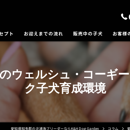
セプト
お迎えまでの流れ
販売中の子犬
お客様
の紹介
郡のウェルシュ・コーギー
ク子犬育成環境
愛知県知多郡の北浦浩ブリーダーならK&H Dog Garden
コラム