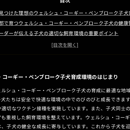
目次
見つけた理想のウェルシュ・コーギー・ペンブローク子犬
郡で育つウェルシュ・コーギー・ペンブローク子犬の健康
ーダーが伝える子犬の適切な飼育環境の重要ポイント
た知多郡のウェルシュ・コーギー・ペンブローク子犬育成
健やかに育つコーギー子犬、その魅力とこれからの展望
ーギー・ペンブローク子犬購入を検討中の方へ知多郡の魅
包まれたコーギー子犬育成環境で生まれる絆と未来
・コーギー・ペンブローク子犬育成環境のはじまり
ェルシュ・コーギー・ペンブローク子犬の育成に最適な地
子犬たちは安全で快適な環境の中でのびのびと成長できま
や適切なワクチン接種を実施しています。また、子犬同士
アも重視した飼育環境を整えています。ウェルシュ・コー
は、子犬の健全な成長に寄与しています。これから子犬を