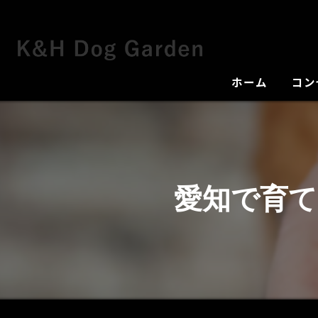
ホーム
コン
犬舎
愛知で育