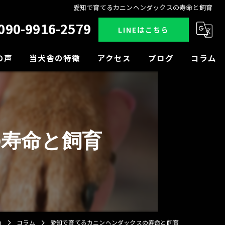
愛知で育てるカニンヘンダックスの寿命と飼育
090-9916-2579
LINEはこちら
の声
当犬舎の特徴
アクセス
ブログ
コラム
販売
見学
寿命と飼育
小型犬
中型犬
大型犬
n
コラム
愛知で育てるカニンヘンダックスの寿命と飼育