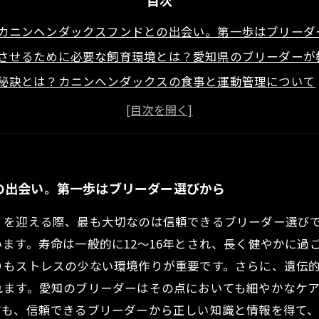
目次
カニンヘンダックスフンドとの出会い。第一歩はブリーダ
させるために必要な飼育環境とは？愛知県のブリーダーが
秘訣とは？カニンヘンダックスの食事と運動管理について
？よくある健康問題とその対処法を愛知のブリーダーが解
まで寄り添うために。長く健やかに暮らすカニンヘンダッ
るカニンヘンダックスフンド（ロング）の魅力と特徴とは
！愛知のブリーダーが語るカニンヘンダックスフンドの正
の出会い。第一歩はブリーダー選びから
）を迎える際、最も大切なのは信頼できるブリーダー選び
ます。寿命は一般的に12～16年とされ、長く健やかに過
りもストレスの少ない環境作りが重要です。さらに、遺伝
れます。愛知のブリーダーはその点においても細やかなケ
方も、信頼できるブリーダーから正しい知識と情報を得て