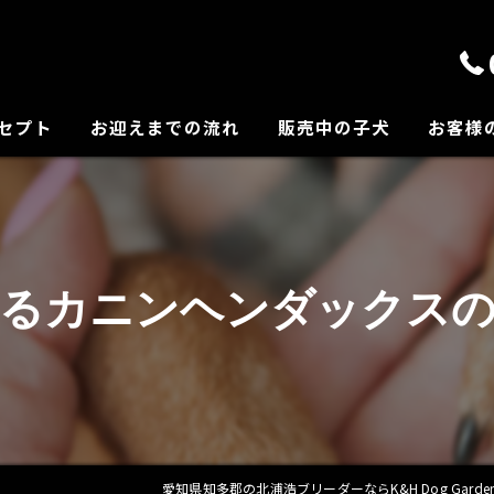
セプト
お迎えまでの流れ
販売中の子犬
お客様
の紹介
てるカニンヘンダックスの
愛知県知多郡の北浦浩ブリーダーならK&H Dog Garde