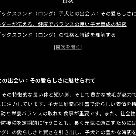
目次
ダックスフンド（ロング）子犬との出会い：その愛らしさ
ーダーが伝える、健康でバランスの良い子犬育成の秘密
ダックスフンド（ロング）の性格と特徴を理解する
安心！ミニチュアダックスフンドの育て方の基本ステップ
いのケアで育てると見えてくる子犬の成長と絆
！ミニチュアダックスフンド（ロング）子犬の魅力を再発
えるあなたへ：ミニチュアダックスフンド（ロング）子犬
との出会い：その愛らしさに魅せられて
、その特徴的な長い体と短い脚、そして豊かな被毛が魅力
とに注力しています。子犬は好奇心旺盛で愛らしい表情を
運動と栄養バランスの取れた食事が重要です。また、社会
予防接種を定期的に行うことも、長く元気に過ごすために
ング）の愛らしさと賢さを引き出し、子犬との豊かな時間