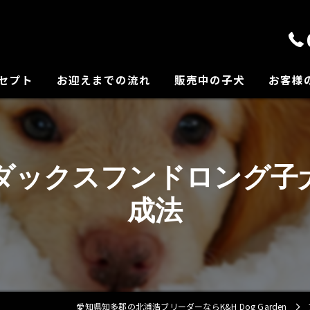
セプト
お迎えまでの流れ
販売中の子犬
お客様
の紹介
ダックスフンドロング子
成法
愛知県知多郡の北浦浩ブリーダーならK&H Dog Garden