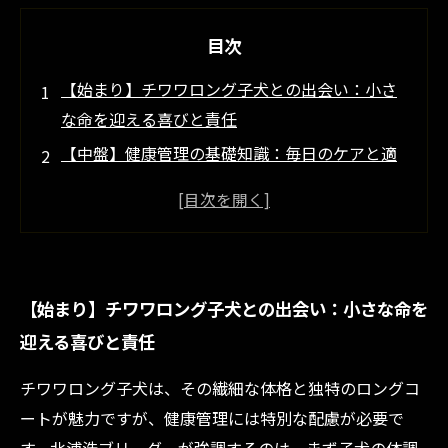
目次
【始まり】チワワロング子犬との出会い：小さ
な命を迎える喜びと責任
【中盤】健康管理の基礎知識：毎日のケアと適
切な食事選びのポイント
【中盤】予防接種と定期健康チェックの重要
性：病気を未然に防ぐために
【中盤】心身の成長をサポートする生活習慣：
【始まり】チワワロング子犬との出会い：小さな命を
運動とストレスケアの方法
迎える喜びと責任
【結末】健やかなチワワロング子犬との日々を
築くために：北浦浩ブリーダーからのアドバイ
チワワロング子犬は、その繊細な体格と独特のロングコ
ス
ートが魅力ですが、健康管理には特別な配慮が必要で
チワワロング子犬の健康を守るための必須アイ