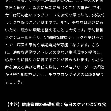
す。北浦浩ブリーダーが強調するのは、まず子犬の体調
テムとケア方法まとめ
を日々観察し、異変に早期に気づくことの重要性です。
初めてのチワワロング子犬飼育ガイド：長年の
食事は質の良いドッグフードを適切な量で与え、栄養バ
ブリーダー経験に基づくポイント解説
ランスを保つことが基本です。また、チワワは寒さに弱
いため、暖かい環境を整えることも大切です。予防接種
スケジュールを守り、定期的な健康チェックを受けるこ
とで、病気の予防や早期発見が可能になります。さら
に、適度な運動やストレスの少ない生活環境を提供し、
心身ともに健やかに育てることが求められます。小さな
命を迎える喜びと責任を胸に、北浦浩ブリーダーの経験
から得た知識を活かし、チワワロング子犬の健康を守り
ましょう。
【中盤】健康管理の基礎知識：毎日のケアと適切な食