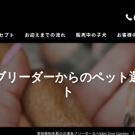
セプト
お迎えまでの流れ
販売中の子犬
お客様
の紹介
ブリーダーからのペット
ト
愛知県知多郡の北浦浩ブリーダーならK&H Dog Garden