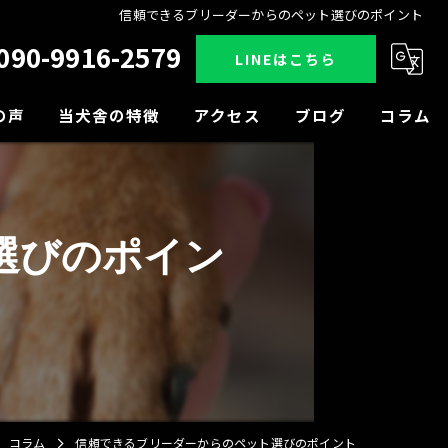
信頼できるブリーダーからのペット選びのポイント
090-9916-2579
LINEはこちら
の声
当犬舎の特徴
アクセス
ブログ
コラム
販売
見学
選びのポイン
小型犬
中型犬
大型犬
コラム
信頼できるブリーダーからのペット選びのポイント