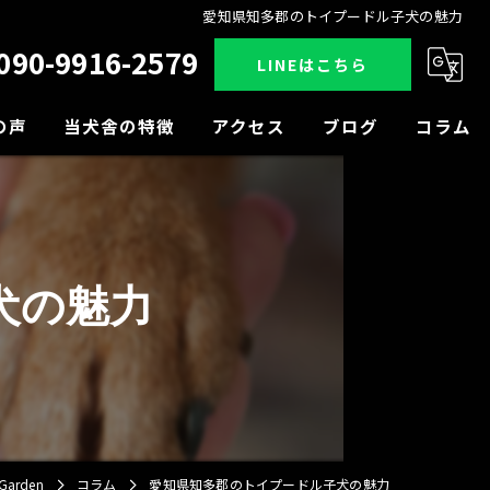
愛知県知多郡のトイプードル子犬の魅力
090-9916-2579
LINEはこちら
の声
当犬舎の特徴
アクセス
ブログ
コラム
販売
見学
犬の魅力
小型犬
中型犬
大型犬
arden
コラム
愛知県知多郡のトイプードル子犬の魅力