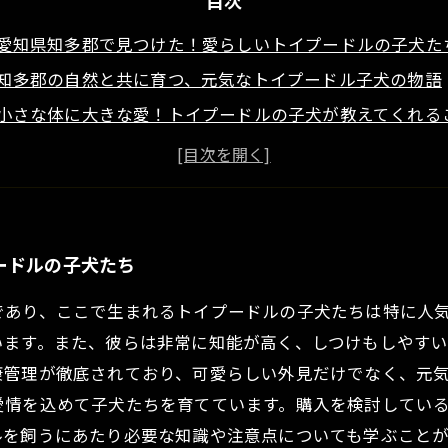
目次
愛知県知多郡で見つけた！愛らしいトイプードルの子犬た
知多郡の自然と共に育つ、元気なトイプードル子犬の物語
小さな体に大きな愛！トイプードルの子犬が教えてくれる
ブリーダーのこだわり：知多郡のトイプードル子犬の魅力
新しい家族の一員に、トイプードルの子犬を迎える方法
トイプードルの飼育ガイド：知多郡から学ぶ愛情溢れる暮
知多郡でのトイプードルとの素敵な生活が始まる！
ードルの子犬たち
であり、ここで生まれるトイプードルの子犬たちは特に人
います。また、彼らは非常に知能が高く、しつけもしやす
康管理が徹底されており、可愛らしい外見だけでなく、元
愛情を込めて子犬たちを育てています。購入を検討してい
ルを飼うにあたり必要な知識や注意点についても学ぶこと