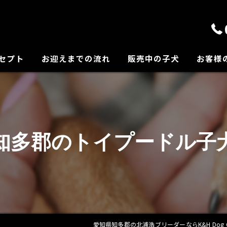
セプト
お迎えまでの流れ
販売中の子犬
お客様
の紹介
知多郡のトイプードル子
愛知県知多郡の北浦浩ブリーダーならK&H Dog G