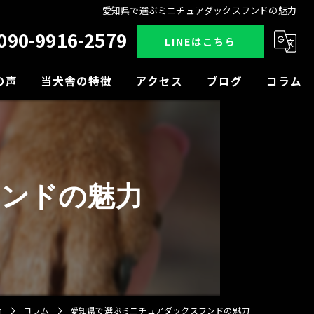
愛知県で選ぶミニチュアダックスフンドの魅力
090-9916-2579
LINEはこちら
の声
当犬舎の特徴
アクセス
ブログ
コラム
販売
見学
ンドの魅力
小型犬
中型犬
大型犬
n
コラム
愛知県で選ぶミニチュアダックスフンドの魅力