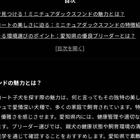
目次
で見つける！ミニチュアダックスフンドの魅力とは？
コートの美しさに迫る：ミニチュアダックスフンドの特徴
きる環境選びのポイント：愛知県の優良ブリーダーとは？
きるブリーダー探しの体験談と成功の秘訣
ュアダックスフンドとの幸せな暮らしを始めよう！
ュアダックスフンドの魅力を再発見：愛知県の専門ブリー
てのミニチュアダックスフンド購入ガイド：愛知県での選
ンドの魅力とは？
コート子犬を探す際の魅力は、何と言ってもその独特の美
シュで愛情深い犬種で、多くの家庭で飼育されています。
て優雅さを感じさせます。愛知県内には、健康管理や適切
ます。ブリーダー選びでは、親犬の健康状態や飼育環境の
見学を通じて確認することをおすすめします。愛知県で素