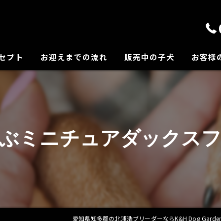
セプト
お迎えまでの流れ
販売中の子犬
お客様
の紹介
選ぶミニチュアダックスフ
愛知県知多郡の北浦浩ブリーダーならK&H Dog Garde