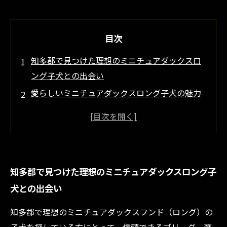
目次
知多郡で見つけた理想のミニチュアダックスロ
ング子犬との出会い
愛らしいミニチュアダックスロング子犬の魅力
に迫る
ミニチュアダックスロングの被毛ケアで差がつ
く毎日の飼育法
信頼できる知多郡のブリーダーが教える健康管
知多郡で見つけた理想のミニチュアダックスロング子
理のポイント
犬との出会い
初めてでも安心！ミニチュアダックスロング子
犬との豊かな生活の始め方
知多郡で理想のミニチュアダックスフンド（ロング）の
ミニチュアダックスロング子犬の販売情報：知