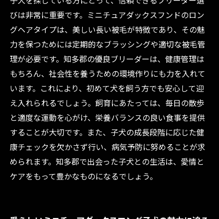
子犬を探している方にとって、信頼できるブリーダー選
多郡での選び方と注意点
びは非常に重要です。ミニチュアダックスフンドのロン
愛知県知多郡でミニチュアダックスロング子犬
グヘアタイプは、美しい長い被毛が特徴であり、その魅
を迎える前に知っておきたいこと
力を保つためには定期的なブラッシングや適切な被毛管
理が必要です。知多郡の優良ブリーダーは、健康管理は
もちろん、社会性を養うための環境作りにも力を入れて
います。これにより、初めて犬を飼う方でも安心して迎
え入れられるでしょう。飼育にあたっては、毎日の散歩
と適度な運動を心がけ、栄養バランスの良い食事を提供
することが大切です。また、子犬の成長段階に応じた健
康チェックを欠かさず行い、病気予防に努めることが求
められます。知多郡で出会った子犬との生活は、愛情と
ケアをもって豊かなものになるでしょう。