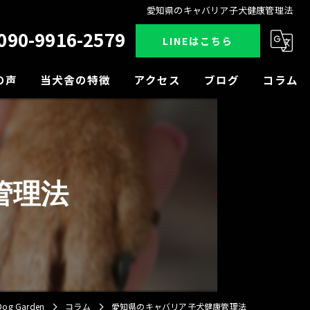
愛知県のキャバリア子犬健康管理法
090-9916-2579
LINEはこちら
の声
当犬舎の特徴
アクセス
ブログ
コラム
販売
見学
管理法
小型犬
中型犬
大型犬
 Garden
コラム
愛知県のキャバリア子犬健康管理法