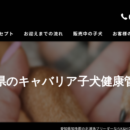
セプト
お迎えまでの流れ
販売中の子犬
お客様
の紹介
県のキャバリア子犬健康
愛知県知多郡の北浦浩ブリーダーならK&H Dog