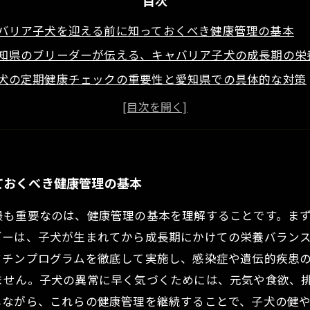
目次
バリア子犬を迎える前に知っておくべき健康管理の基本
知県のブリーダーが伝える、キャバリア子犬の成長期の栄
犬の定期健康チェックの重要性と愛知県での具体的な対策
グラムで守る！愛知県のキャバリア子犬の病気予防法
意したいポイントを押さえた、愛知県キャバリア子犬の健
犬の健康管理は愛知県の専門ブリーダーと共に進めよう
バリア子犬を健やかに育てるための総まとめガイド
ておくべき健康管理の基本
最も重要なのは、健康管理の基本を理解することです。ま
ダーは、子犬が生まれてから成長期にかけての栄養バラン
クチンプログラムを徹底して実施し、感染症や遺伝的疾患
ません。子犬の異常に早く気づくためには、元気や食欲、
しながら、これらの健康管理を継続することで、子犬の健