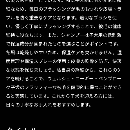
の愛犬家を魅了しています。特に子犬期は毛が非常に繊
細なため、毎日のブラッシングが毛のもつれや皮膚トラ
初めて迎える方必見！コーギー子犬の毛質ケア
ブルを防ぐ重要なケアとなります。適切なブラシを使
入門
い、優しく丁寧にブラッシングすることで、被毛の健康
ブリーダー直伝：子犬の毛質ケアで気をつける
維持に役立ちます。また、シャンプーは子犬用の低刺激
べき4つのポイント
で保湿成分が含まれたものを選ぶことがポイントです。
冬場は乾燥しやすいため、保湿ケアも欠かせません。湿
度管理や保湿スプレーの使用で皮膚の乾燥を防ぎ、快適
な状態を保ちましょう。私自身の経験から、これらのケ
アを続けることで、ウェルシュ・コーギー・ペンブロー
ク子犬のフラッフィーな被毛を健康的に保つことができ
ると実感しています。これから子犬を迎える方には、
日々の丁寧なお手入れをおすすめします。