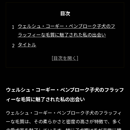
目次
ウェルシュ・コーギー・ペンブローク子犬のフ
ラッフィーな毛質に魅了された私の出会い
タイトル
タイトル
子犬期の繊細な毛質を守るために実践した毎日
のブラッシング法とは？
毛質ケアの中で選んだ最適なシャンプーとその
ウェルシュ・コーギー・ペンブローク子犬のフラッフ
効果を詳しく解説
ィーな毛質に魅了された私の出会い
タイトル
タイトル
ウェルシュ・コーギー・ペンブローク子犬のフラッフィ
冬の乾燥からコーギー子犬の毛を守るための必
ーな毛質は、その柔らかさと密度の高さが特徴で、多く
須対策ポイント