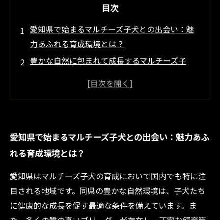
目次
愛知県で始まるマルチーズ子犬との出会い：魅
力あふれる育成環境とは？
豊かな自然に包まれて成長するマルチーズ子
犬：愛知県の特別な飼育環境
質の高いブリーダーが支える愛知県のマルチー
ズ子犬育成ストーリー
衛生と健康管理の徹底で育つマルチーズ子犬：
愛知県で始まるマルチーズ子犬との出会い：魅力あふ
愛知県のこだわりとは？
れる育成環境とは？
安心して迎えられるマルチーズ子犬：愛知県の
育成環境がもたらす未来
愛知県はマルチーズ子犬の育成において国内でも特に注
愛知県のマルチーズ子犬育成環境を知っておき
目される地域です。同県の豊かな自然環境は、子犬たち
たい5つのポイント
に健康的な成長を促す最適な条件を備えています。ま
マルチーズ子犬を迎える前に：愛知県ブリーダ