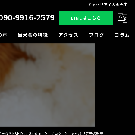
キャバリア子犬販売中
090-9916-2579
LINEはこちら
の声
当犬舎の特徴
アクセス
ブログ
コラム
販売
見学
小型犬
中型犬
大型犬
らK&H Dog Garden
ブログ
キャバリア子犬販売中