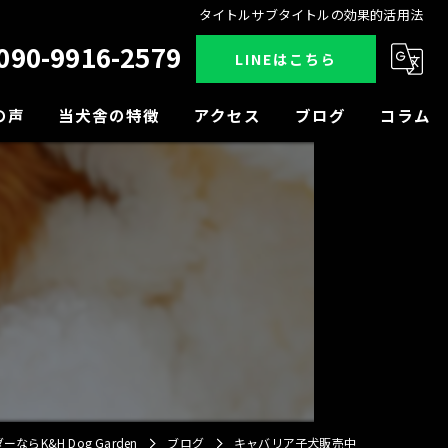
タイトルサブタイトルの効果的活用法
090-9916-2579
LINEはこちら
の声
当犬舎の特徴
アクセス
ブログ
コラム
販売
見学
小型犬
中型犬
大型犬
らK&H Dog Garden
ブログ
キャバリア子犬販売中