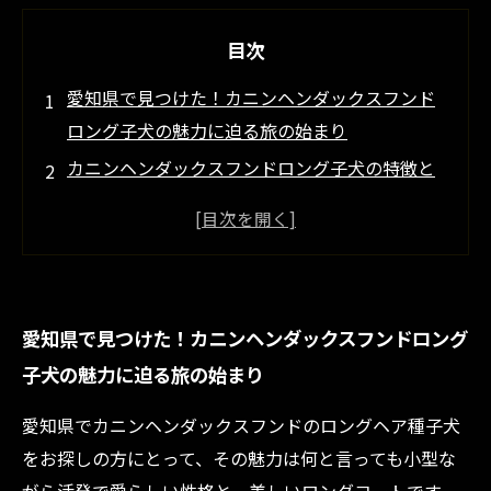
目次
愛知県で見つけた！カニンヘンダックスフンド
ロング子犬の魅力に迫る旅の始まり
カニンヘンダックスフンドロング子犬の特徴と
は？愛知県のブリーダーが語る魅力の中盤
初めての飼育でも安心！愛知県で選ぶカニンヘ
ンダックスフンドロング子犬のポイント紹介
健康管理とケア方法：愛知県の信頼できるブリ
愛知県で見つけた！カニンヘンダックスフンドロング
ーダーから学ぶロングヘア種子犬の育て方
子犬の魅力に迫る旅の始まり
愛知県でカニンヘンダックスフンドロング子犬
と過ごす幸せな日々の締めくくり
愛知県でカニンヘンダックスフンドのロングヘア種子犬
愛知県でおすすめ！カニンヘンダックスフンド
をお探しの方にとって、その魅力は何と言っても小型な
（ロング）の魅力と選び方完全ガイド