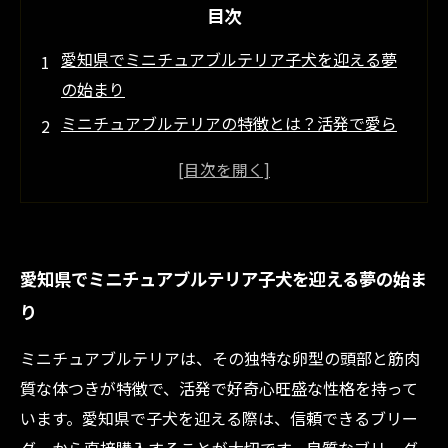
目次
愛知県でミニチュアブルテリア子犬を迎える夢
の始まり
ミニチュアブルテリアの特徴とは？活発で愛ら
しい性格に迫る
信頼できる愛知県のブリーダー選びが鍵となる
理由
初めての飼育も安心！子犬の選び方と飼育ポイ
愛知県でミニチュアブルテリア子犬を迎える夢の始ま
ント解説
り
ミニチュアブルテリアの健康管理とケアで長く
幸せに
ミニチュアブルテリアは、その独特な卵型の頭部と筋肉
実際に愛知県で迎えたミニチュアブルテリア子
質な体つきが特徴で、活発で好奇心旺盛な性格を持って
犬との生活体験談
います。愛知県で子犬を迎える際は、信頼できるブリー
理想のミニチュアブルテリア子犬と出会うため