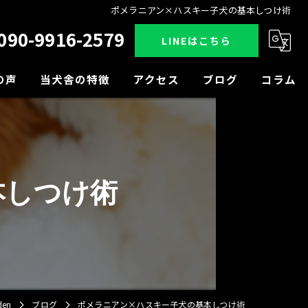
ポメラニアン×ハスキー子犬の基本しつけ術
090-9916-2579
LINEはこちら
の声
当犬舎の特徴
アクセス
ブログ
コラム
販売
見学
本しつけ術
小型犬
中型犬
大型犬
en
ブログ
ポメラニアン×ハスキー子犬の基本しつけ術