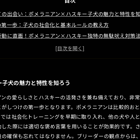
目次
ての出会い：ポメラニアン×ハスキー子犬の魅力と特性を
の第一歩：子犬の社会化と基本ルールの教え方
行動に直面！ポメラニアン×ハスキー独特の無駄吠え対策
トレーニング成功の秘訣：根気よく楽しく進めるコツ
の完成形：ポメラニアン×ハスキー子犬との理想的な共生
ダーが語る！プロの視点から見たしつけのポイントと注意
つなぐしつけ術：健康で幸せなポメラニアン×ハスキーラ
ー子犬の魅力と特性を知ろう
アンの愛らしさとハスキーの活発さを兼ね備えており、非
とがしつけの第一歩となります。ポメラニアンは比較的お
けでは社会化トレーニングを早期に取り入れ、他の犬や人
功した際には適切な褒め言葉を用いることが効果的です。
量の確保も忘れてはなりません。ブリーダーの観点からは