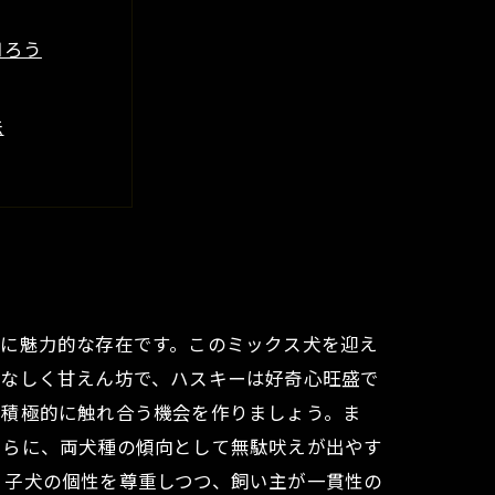
知ろう
法
生活
点
イフのために
常に魅力的な存在です。このミックス犬を迎え
となしく甘えん坊で、ハスキーは好奇心旺盛で
と積極的に触れ合う機会を作りましょう。ま
さらに、両犬種の傾向として無駄吠えが出やす
、子犬の個性を尊重しつつ、飼い主が一貫性の