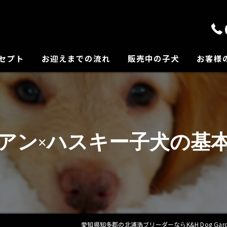
セプト
お迎えまでの流れ
販売中の子犬
お客様
の紹介
アン×ハスキー子犬の基
愛知県知多郡の北浦浩ブリーダーならK&H Dog Gard