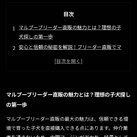
目次
マルプーブリーダー直販の魅力とは？理想の子
犬探しの第一歩
安心と信頼の秘密を解説！ブリーダー直販でマ
ルプーを迎える理由
価格の仕組みと激安販売の裏側に迫る！賢く子
犬を購入するコツ
質の高いマルプー選びのポイントとは？直販な
マルプーブリーダー直販の魅力とは？理想の子犬探し
らではのこだわり紹介
の第一歩
マルプーとの新生活スタート！飼育情報と成功
の秘訣を伝授
マルプーブリーダー直販の最大の魅力は、信頼できる環
激安販売って本当？マルプーブリーダー直販の
境で育った子犬を直接購入できる点にあります。仲介業
驚きの価格事情