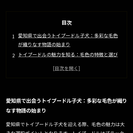
目次
愛知県で出会うトイプードル子犬：多彩な毛色
が織りなす物語の始まり
トイプードルの魅力を知る：毛色の特徴と選び
方を愛知県のブリーダーが教える
健康管理と飼育環境の重要性：愛知県でトイプ
ードル子犬を迎えるために
愛知県のトイプードル子犬の毛色別魅力ランキ
愛知県で出会うトイプードル子犬：多彩な毛色が織り
ング：あなたにぴったりの一匹は？
なす物語の始まり
トイプードル子犬との新生活スタート：愛知県
での育て方と毛色の楽しみ方
愛知県でトイプードル子犬を迎える際、毛色の魅力は大
トイプードル子犬の毛色がもたらす個性とは？