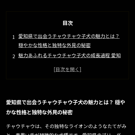
目次
愛知県で出会うチャウチャウ子犬の魅力とは？
穏やかな性格と独特な外見の秘密
魅力あふれるチャウチャウ子犬の成長過程 愛知
県ブリーダーが語る健康管理のポイント
チャウチャウ子犬を迎える前に知っておきたい
愛知県の環境とその影響
愛知県のブリーダーが教える チャウチャウ子犬
愛知県で出会うチャウチャウ子犬の魅力とは？ 穏や
の社会性としつけの工夫
かな性格と独特な外見の秘密
理想のチャウチャウ子犬との出会い 愛知県で購
入する際の注意点とアドバイス
チャウチャウは、その独特なライオンのようなたてがみ
地元で育てるからこそわかる チャウチャウ子犬