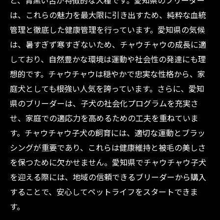
と、青黒い舌が特徴的な犬種です。愛知県のブリーダー
の魅力と飼育の楽しみ方
は、これらの魅力を最大限に引き出すため、純粋な血統
チャウチャウ子犬の購入から日常ケアまで愛知
管理と徹底した健康管理を行っています。愛知県の気候
県ブリーダーが徹底サポートする理由
は、暑すぎず寒すぎないため、チャウチャウの成長に適
しており、自然豊かな環境は運動や社会性の発達にも理
想的です。チャウチャウは穏やかで忠実な性格から、家
庭犬としても根強い人気を誇っています。さらに、愛知
県のブリーダーは、子犬の社会化プログラムを充実さ
せ、家庭での適応力を高めるための工夫を重ねていま
す。チャウチャウ子犬の飼育には、適切な運動とブラッ
シングが重要であり、これらは健康維持と被毛の美しさ
を保つために欠かせません。愛知県でチャウチャウ子犬
を迎える際には、地域の信頼できるブリーダーから購入
することで、安心してペットライフをスタートできま
す。