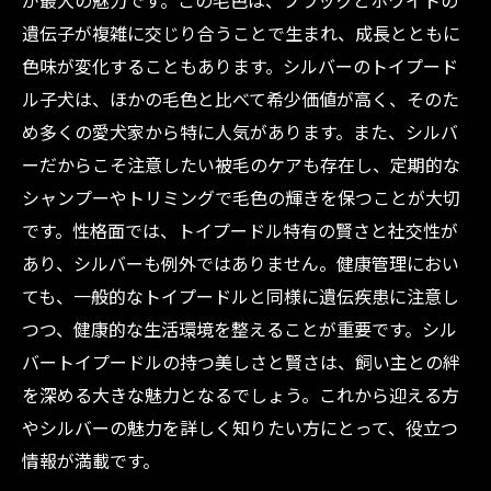
が最大の魅力です。この毛色は、ブラックとホワイトの
説！理想の子犬選びの参考に
遺伝子が複雑に交じり合うことで生まれ、成長とともに
トイプードル初心者必見！シルバー毛色の子犬
色味が変化することもあります。シルバーのトイプード
を迎える前に知っておくべきこと
ル子犬は、ほかの毛色と比べて希少価値が高く、そのた
め多くの愛犬家から特に人気があります。また、シルバ
ーだからこそ注意したい被毛のケアも存在し、定期的な
シャンプーやトリミングで毛色の輝きを保つことが大切
です。性格面では、トイプードル特有の賢さと社交性が
あり、シルバーも例外ではありません。健康管理におい
ても、一般的なトイプードルと同様に遺伝疾患に注意し
つつ、健康的な生活環境を整えることが重要です。シル
バートイプードルの持つ美しさと賢さは、飼い主との絆
を深める大きな魅力となるでしょう。これから迎える方
やシルバーの魅力を詳しく知りたい方にとって、役立つ
情報が満載です。