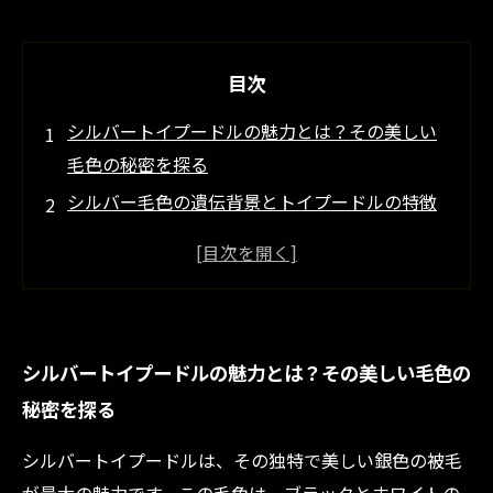
目次
シルバートイプードルの魅力とは？その美しい
毛色の秘密を探る
シルバー毛色の遺伝背景とトイプードルの特徴
を知ろう
初めてのシルバートイプードル子犬を迎える前
に押さえたいポイント
シルバートイプードルのケア方法と健康管理の
シルバートイプードルの魅力とは？その美しい毛色の
コツを詳しく紹介
秘密を探る
シルバートイプードルと過ごす幸せな日々〜魅
力を最大限に楽しむために〜
シルバートイプードルは、その独特で美しい銀色の被毛
シルバートイプードルの魅力と特徴を徹底解