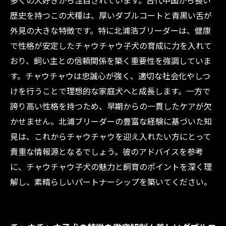
多くの犬好きから注目されています。古代中国から長い
に知っておくべきこと
歴史を持つこの犬種は、厚いダブルコートと青黒い舌が
まとめ：チャウチャウ子犬の魅力と正しい飼育
外見の大きな特徴です。特に北浦浩ブリーダーは、健康
法で幸せな日々を
で性格が安定したチャウチャウ子犬の育成に力を入れて
おり、飼い主との信頼関係を築く重要性を強調していま
す。チャウチャウは忠誠心が強く、適切な社会化やしつ
けを行うことで理想的な家庭犬へと成長します。一方で
誇り高い性格を持つため、早期からの一貫したケアが欠
かせません。北浦ブリーダーの豊富な経験に基づいた知
見は、これからチャウチャウを迎え入れたい方にとって
貴重な情報源となるでしょう。彼のアドバイスを参考
に、チャウチャウ子犬の魅力と飼育のポイントを深く理
解し、素晴らしいパートナーシップを築いてください。