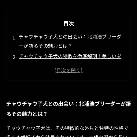
目次
チャウチャウ子犬との出会い：北浦浩ブリーダ
ーが語るその魅力とは？
チャウチャウ子犬の特徴を徹底解剖！美しいダ
ブルコートと青黒い舌の秘密
誇り高い性格と温厚な心：チャウチャウ子犬の
性格に迫る
理想的な家庭犬に育てるために必要な社会化と
チャウチャウ子犬との出会い：北浦浩ブリーダーが語
しつけのポイント
るその魅力とは？
北浦浩ブリーダーからのメッセージ：健康で安
定したチャウチャウ子犬の育成方法
チャウチャウ子犬は、その特徴的な外見と独特の性格で
初心者でも安心！チャウチャウ子犬を迎える前