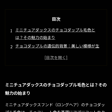
目次
ミニチュアダックスのチョコダップル毛色と
は？その魅力の始まり
チョコダップルの遺伝的背景：美しい模様が生
まれる秘密
ブリーダー必見！チョコダップルの繁殖におけ
る注意点とポイント
健康面から見るチョコダップルの特性と飼育時
ミニチュアダックスのチョコダップル毛色とは？その
のコツ
魅力の始まり
チョコダップルの魅力を最大限に活かした子犬
選びと迎え入れ方法
ミニチュアダックスフンド（ロングヘア）のチョコダッ
チョコダップル毛色の基礎知識と最新トレンド