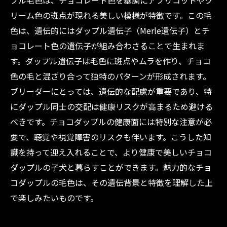
プル毛色は、チョコレート色を基調にアプリコットやク
まとめ
リーム色の斑点が現れる美しい模様が特徴です。この毛
チョコダップルを迎えるあなたへ：愛犬家が知
色は、遺伝的にはダップル遺伝子（Merle遺伝子）とチ
っておきたい豆知識
ョコレート色の遺伝子が組み合わさることで生まれま
す。ダップル遺伝子は毛色に斑点やムラを作り、チョコ
色の毛と混ざり合って独特のパターンが形成されます。
ブリーダーにとっては、遺伝的な配慮が重要であり、特
にダップル同士の交配は健康リスクが高まるため避ける
べきです。チョコダップルの健康面には特別な注意が必
要で、聴覚や視覚障害のリスクも伴います。こうした知
識を持って迎え入れることで、より健康で美しいチョコ
ダップルの子犬と暮らすことができます。魅力的なチョ
コダップルの毛色は、その遺伝背景と特徴を理解した上
で楽しみたいものです。