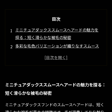
目次
ミニチュアダックススムースヘアードの魅力を
探る：短く滑らかな被毛の秘密
多彩な毛色バリエーションが織りなすスムース
ダックスの個性
ブリーダーが語る！スムースヘアードの遺伝的
特徴と健康管理
理想の毛色を見つけるためのケア方法と選び方
ミニチュアダックススムースヘアードの魅力を探る：
のポイント
短く滑らかな被毛の秘密
スムースヘアードと共に過ごす日々：健康で美
しい毛色を守る秘訣
ミニチュアダックスフンドのスムースヘアードは、短く
スムースヘアードの魅力を深掘り！色と特徴で