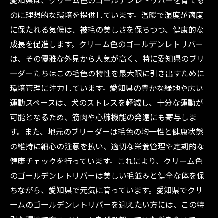
愛知県は、クリーム色のゴールデンレトリバーを育てる
まとめ：愛知県で育てるクリーム色ゴールデン
のに理想的な環境を提供しています。温暖で湿度が適度
レトリバーのすべてと信頼できるブリーダー選
に保たれる気候は、被毛の美しさを保ちつつ、健康的な
び
成長を促進します。クリーム色のゴールデンレトリバー
は、その優雅な外見から人気が高く、特に愛知県のブリ
ーダーたちはこの毛色の特性を最大限に引き出すために
環境管理に注力しています。愛知県の豊かな緑地や広い
運動スペースは、犬のストレスを軽減し、十分な運動が
可能となるため、筋肉や心肺機能の発達にも寄与しま
す。また、地元のブリーダーは毛色の均一性と健康状態
の維持に細心の注意を払い、適切な栄養管理や定期的な
健康チェックを行っています。これにより、クリーム色
のゴールデンレトリバーは美しい毛並みと健全な体を保
ちながら、愛知県で元気に育っています。愛知県でクリ
ームのゴールデンレトリバーを迎えたい方には、この特