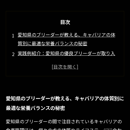
目次
愛知県のブリーダーが教える、キャバリアの体
質別に最適な栄養バランスの秘密
実践例紹介：愛知県の優良ブリーダーが取り入
れる食材選びと日々の管理ポイント
なぜ個々のライフステージを考慮した食事計画
がキャバリアの幸福につながるのか？
愛知県のキャバリアブリーダーが語る、健康で
愛知県のブリーダーが教える、キャバリアの体質別に
元気な子犬育成の成功ストーリー
最適な栄養バランスの秘密
愛知県でのキャバリア飼育に役立つ！専門家が
教える食事管理の基本ガイド
愛知県のブリーダーの間で注目されているキャバリアの
キャバリアのための食事管理法まとめ～愛知県