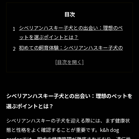
目次
シベリアンハスキー子犬との出会い：理想のペ
ットを選ぶポイントとは？
初めての飼育体験：シベリアンハスキー子犬の
日常のお世話方法
健康管理の秘訣：シベリアンハスキー子犬を元
気に育てるためにできること
シベリアンハスキーの運動習慣：活力あふれる
シベリアンハスキー子犬との出会い：理想のペットを
毎日をサポートしよう
選ぶポイントとは？
家族の一員として長く共に：シベリアンハスキ
ー子犬と幸せに暮らすための秘訣
シベリアンハスキーの子犬を迎える際には、まず健康状
信頼できるブリーダーk&h dog gardenの紹介と
態と性格をよく確認することが重要です。k&h dog
子犬販売の流れ