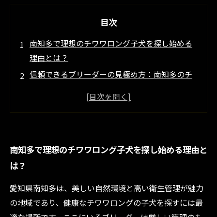
目次
南知多で理想のチワワロング子犬を探し始める
理由とは？
信頼できるブリーダーの見極め方：南知多のチ
ワワ子犬選びのポイント
自然豊かな南知多で育つチワワロングの健康と
性格の秘密
初めてのチワワ迎え入れ準備：適切なケアと環
南知多で理想のチワワロング子犬を探し始める理由と
境づくりのコツ
は？
南知多で優良チワワロング子犬を迎え、家族と
して幸せな日々を過ごす
愛知県南知多は、美しい自然環境と高い衛生管理が魅力
南知多のチワワロング子犬販売事情と最新の人
の地域であり、健康なチワワロングの子犬を探すには最
気トレンド