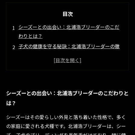
目次
シーズーとの出会い：北浦浩ブリーダーのこだ
わりとは？
子犬の健康を守る秘訣：北浦浩ブリーダーの徹
底した衛生管理
愛されるシーズーに育てるための環境づくりと
血統への配慮
信頼の証：北浦浩ブリーダーが選ばれる理由と
シーズーとの出会い：北浦浩ブリーダーのこだわりと
は？
は？
新しい家族との幸せなスタート：シーズー子犬
の販売とサポート体制
シーズーはその愛らしい外見と落ち着いた性格で、多く
シーズー子犬の特徴と北浦浩ブリーダーの魅力
の家庭に愛される犬種です。北浦浩ブリーダーは、シー
を徹底解説