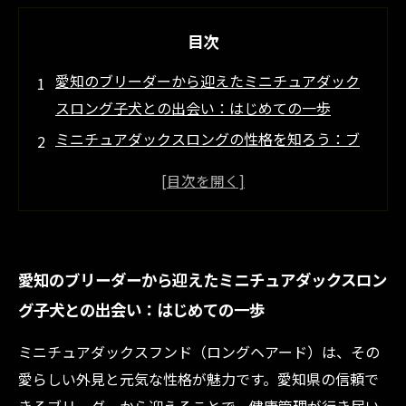
目次
愛知のブリーダーから迎えたミニチュアダック
スロング子犬との出会い：はじめての一歩
ミニチュアダックスロングの性格を知ろう：ブ
リーダー直伝の特徴と魅力
愛知の専門ブリーダーが教える子犬の健康管理
と性格の育て方
初めてのトレーニング挑戦：ミニチュアダック
愛知のブリーダーから迎えたミニチュアダックスロン
スロング子犬のしつけポイント
グ子犬との出会い：はじめての一歩
トレーニングを通じて深まる絆：ミニチュアダ
ックスロングとの幸せな暮らし
ミニチュアダックスフンド（ロングヘアード）は、その
ミニチュアダックスロング子犬の性格別トレー
愛らしい外見と元気な性格が魅力です。愛知県の信頼で
ニング法まとめ