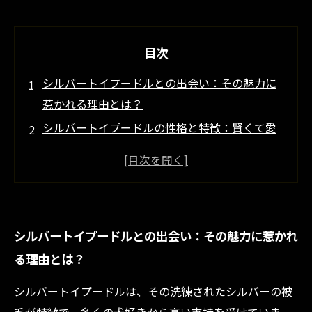
目次
シルバートイプードルとの出会い：その魅力に
惹かれる理由とは？
シルバートイプードルの性格と特徴：賢くて愛
らしいその本質を探る
初めての飼育ガイド：シルバートイプードルに
最適な環境作りとは？
健康管理のポイント：シルバートイプードルを
シルバートイプードルとの出会い：その魅力に惹かれ
長く元気に育てる秘訣
る理由とは？
理想の家族になるために：シルバートイプード
ルと過ごす幸せな毎日
シルバートイプードルは、その洗練されたシルバーの被
シルバートイプードルが人気急上昇中！その背