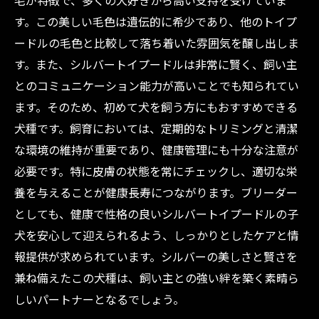
毛が特徴で、多くの犬好きから高い支持を受けていま
景にある魅力とは？
す。この美しい毛色は遺伝的に希少であり、他のトイプ
初めてでも安心！ブリーダーが教えるシルバー
ードルの毛色と比較して落ち着いた雰囲気を醸し出しま
トイプードル飼育の基本
す。また、シルバートイプードルは非常に賢く、飼い主
とのコミュニケーション能力が高いことでも知られてい
ます。そのため、初めて犬を飼う方にもおすすめできる
犬種です。飼育においては、定期的なトリミングと清潔
な環境の維持が重要であり、健康管理にも十分な注意が
必要です。特に皮膚の状態を常にチェックし、適切な栄
養を与えることが健康長寿につながります。ブリーダー
としても、健康で性格の良いシルバートイプードルの子
犬を安心して迎えられるよう、しっかりとしたケアと情
報提供が求められています。シルバーの美しさと賢さを
兼ね備えたこの犬種は、飼い主との強い絆を築く素晴ら
しいパートナーとなるでしょう。